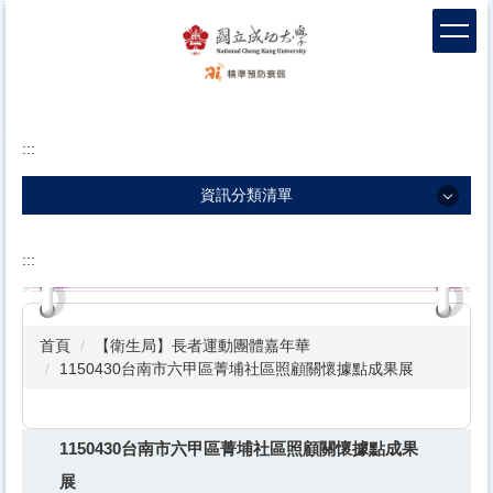
跳
到
主
要
內
容
:::
區
塊
資訊分類清單
資訊分類清單
:::
團隊介紹
衰弱新知
首頁
【衛生局】長者運動團體嘉年華
衛教影片
1150430台南市六甲區菁埔社區照顧關懷據點成果展
包容敘事
1150430台南市六甲區菁埔社區照顧關懷據點成果
科學實證
展
前導據點