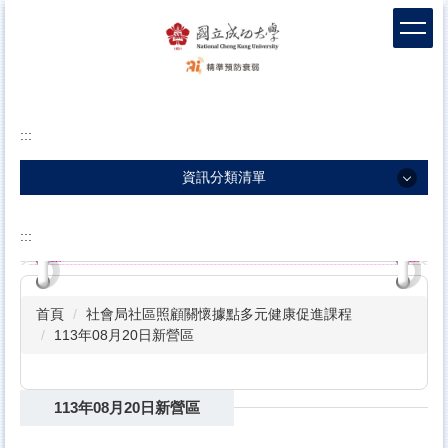
跳
到
主
要
內
容
:::
區
塊
資訊分類清單
資訊分類清單
:::
團隊介紹
衰弱新知
首頁
社會局社區照顧關懷據點多元健康促進課程
衛教影片
113年08月20日新營區
包容敘事
113年08月20日新營區
科學實證
前導據點