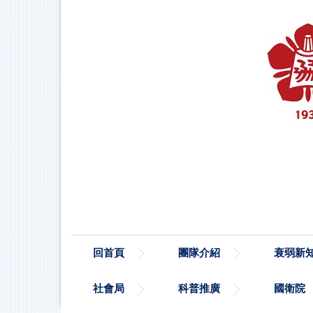
跳
到
主
要
內
容
區
塊
回首頁
團隊介紹
衰弱新
社會局
科普推廣
國衛院