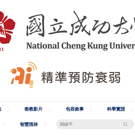
知
衛教影片
包容敘事
科學實證
搜尋
智慧雨林