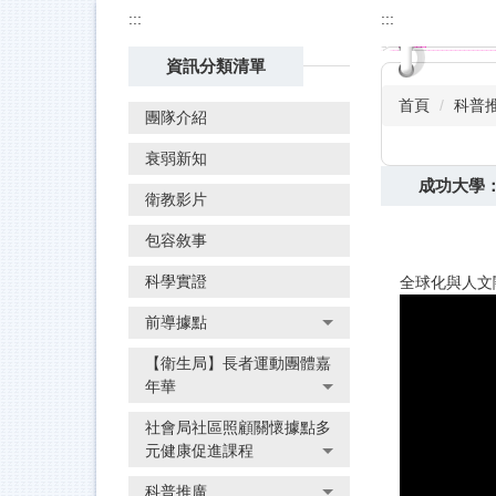
:::
:::
資訊分類清單
首頁
科普
團隊介紹
衰弱新知
成功大學
衛教影片
包容敘事
科學實證
全球化與人文關
前導據點
【衛生局】長者運動團體嘉
年華
社會局社區照顧關懷據點多
元健康促進課程
科普推廣