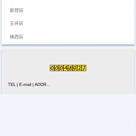
新營區
【衛生局】長者運動團體嘉年華
社會局社區照顧關懷據點多元健康促進課程
玉井區
科普推廣
楠西區
國衛院
智慧雨林
TEL | E-mail | ADDR...