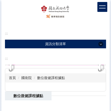
跳
到
主
要
內
容
:::
區
塊
資訊分類清單
資訊分類清單
:::
團隊介紹
衰弱新知
首頁
國衛院
數位復健課程據點
衛教影片
包容敘事
數位復健課程據點
科學實證
前導據點