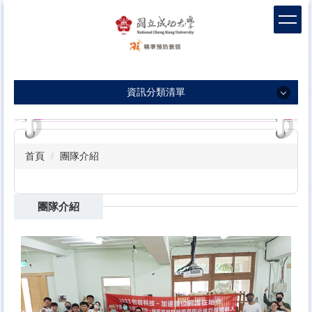
跳
到
主
要
內
容
資訊分類清單
區
塊
資訊分類清單
團隊介紹
首頁
團隊介紹
衰弱新知
衛教影片
團隊介紹
包容敘事
科學實證
前導據點
【衛生局】長者運動團體嘉年華