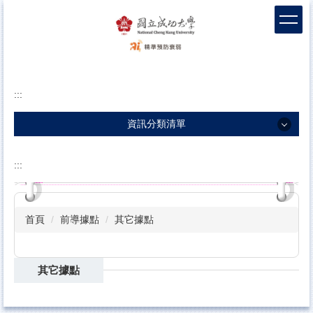
跳
到
主
要
內
容
:::
區
塊
資訊分類清單
資訊分類清單
:::
團隊介紹
衰弱新知
首頁
前導據點
其它據點
衛教影片
包容敘事
其它據點
科學實證
前導據點