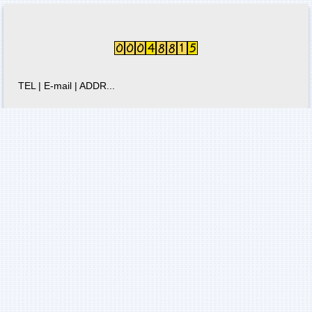
【衛生局】長者運動團體嘉年華
社會局社區照顧關懷據點多元健康促進課程
科普推廣
TEL | E-mail | ADDR...
國衛院
智慧雨林