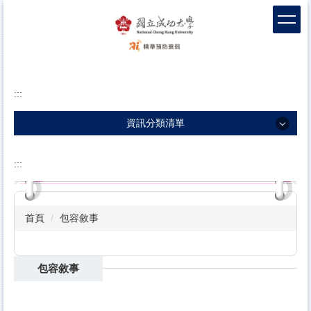
跳
到
主
要
內
容
:::
區
塊
資訊分類清單
資訊分類清單
:::
團隊介紹
衰弱新知
首頁
包容敘事
衛教影片
包容敘事
包容敘事
科學實證
前導據點