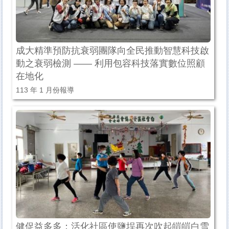
成大精準預防抗衰弱團隊向全民推動智慧科技啟
動之衰弱檢測 —— 利用包容科技落實數位照顧
在地化
113 年 1 月份報導
健促益多多：活化社區使鹽埕再次吹起皚皚白雪