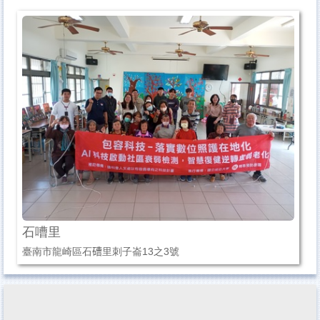
【衛生局】長者運動團體嘉年華
社會局社區照顧關懷據點多元健康促進課程
科普推廣
國衛院
智慧雨林
石嘈里
臺南市龍崎區石𥕢里刺子崙13之3號