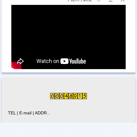
【衛生局】長者運動團體嘉年華
社會局社區照顧關懷據點多元健康促進課程
科普推廣
國衛院
智慧雨林
TEL | E-mail | ADDR...