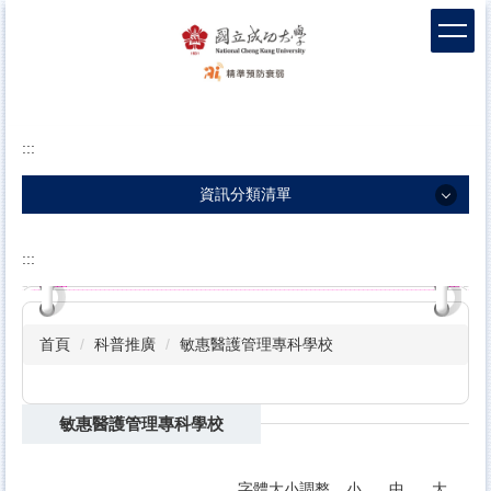
跳
到
主
要
內
容
:::
區
塊
資訊分類清單
資訊分類清單
:::
團隊介紹
衰弱新知
首頁
科普推廣
敏惠醫護管理專科學校
衛教影片
包容敘事
敏惠醫護管理專科學校
科學實證
前導據點
字體大小調整
小
中
大