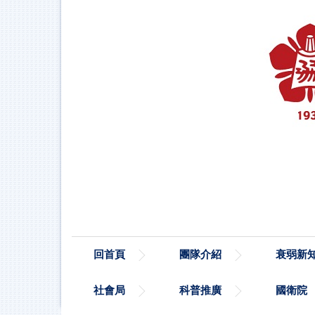
跳
到
主
要
內
容
區
塊
回首頁
團隊介紹
衰弱新
社會局
科普推廣
國衛院