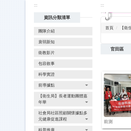
:::
:::
資訊分類清單
首頁
【衛
團隊介紹
衰弱新知
官田區
衛教影片
包容敘事
科學實證
前導據點
【衛生局】長者運動團體嘉
年華
社會局社區照顧關懷據點多
元健康促進課程
前測
科普推廣