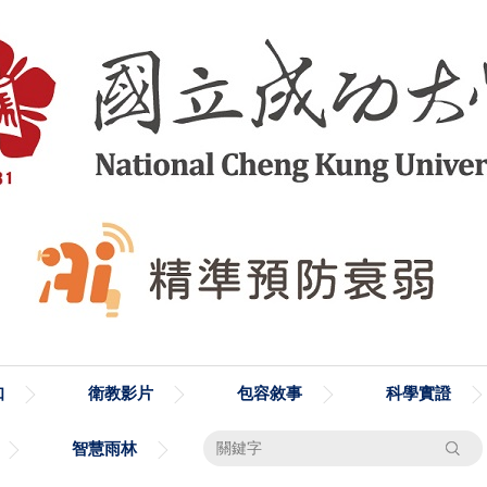
知
衛教影片
包容敘事
科學實證
搜尋
智慧雨林