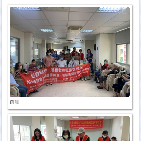
【衛生局】長者運動團體嘉年華
社會局社區照顧關懷據點多元健康促進課程
科普推廣
國衛院
智慧雨林
前測