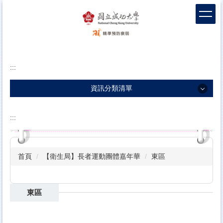
跳
到
主
要
內
容
:::
區
塊
資訊分類清單
資訊分類清單
:::
團隊介紹
衰弱新知
首頁
【衛生局】長者運動團體嘉年華
東區
衛教影片
包容敘事
東區
科學實證
前導據點