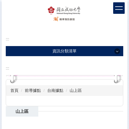
跳
到
主
要
內
容
:::
區
塊
資訊分類清單
資訊分類清單
:::
團隊介紹
衰弱新知
首頁
前導據點
台南據點
山上區
衛教影片
包容敘事
山上區
科學實證
前導據點