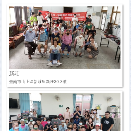
【衛生局】長者運動團體嘉年華
社會局社區照顧關懷據點多元健康促進課程
科普推廣
國衛院
智慧雨林
新莊
臺南市山上區新莊里新庄30-3號