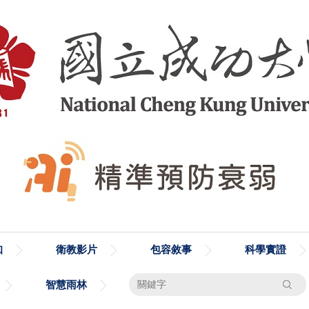
知
衛教影片
包容敘事
科學實證
搜尋
智慧雨林