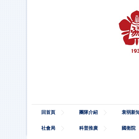
跳
到
主
要
內
容
區
塊
回首頁
團隊介紹
衰弱新
社會局
科普推廣
國衛院