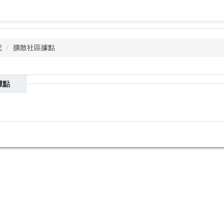
院
擴散社區據點
據點