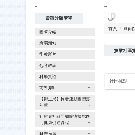
:::
:::
資訊分類清單
首頁
國衛
團隊介紹
衰弱新知
擴散社區
衛教影片
包容敘事
科學實證
社區據點
前導據點
【衛生局】長者運動團體嘉
年華
社會局社區照顧關懷據點多
元健康促進課程
科普推廣